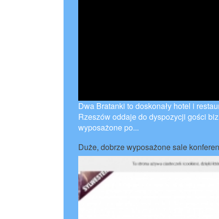
Dwa Bratanki to doskonały hotel i restaura
Rzeszów oddaje do dyspozycji gości bizn
wyposażone po...
Duże, dobrze wyposażone sale konfere