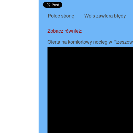
Poleć stronę
Wpis zawiera błędy
Zobacz również:
Oferta na komfortowy nocleg w Rzeszow