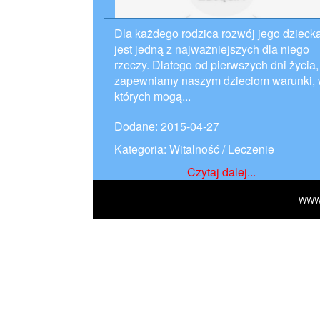
Dla każdego rodzica rozwój jego dzieck
jest jedną z najważniejszych dla niego
rzeczy. Dlatego od pierwszych dni życia,
zapewniamy naszym dzieciom warunki,
których mogą...
Dodane: 2015-04-27
Kategoria: Witalność / Leczenie
Czytaj dalej...
WWW