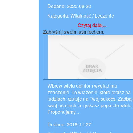
Dodane: 2020-09-30
Kategoria: Witalność / Leczenie
Czytaj dalej...
Zabłyśnij swoim uśmiechem.
Wbrew wielu opiniom wygląd ma
znaczenie. To wrażenie, które robisz na
ludziach, rzutuje na Twój sukces. Zadbaj
swój uśmiech, a zyskasz poparcie wielu.
Proponujemy...
Dodane: 2018-11-27