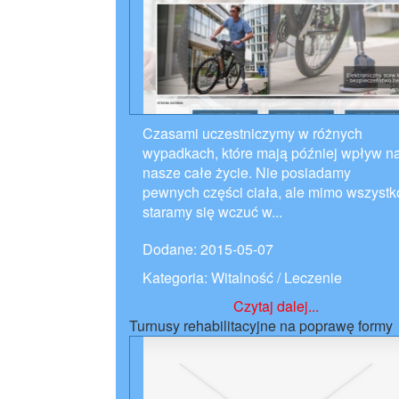
Czasami uczestniczymy w różnych
wypadkach, które mają później wpływ n
nasze całe życie. Nie posiadamy
pewnych części ciała, ale mimo wszystk
staramy się wczuć w...
Dodane: 2015-05-07
Kategoria: Witalność / Leczenie
Czytaj dalej...
Turnusy rehabilitacyjne na poprawę formy