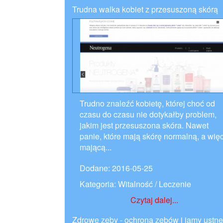
Trudna walka kobiet z przesuszoną skórą
Trudno znaleźć kobietę, której choć od
czasu do czasu nie dotykałby problem,
jakim jest przesuszona skóra. Nawet
panie, które mają skórę normalną, a wię
mającą...
Dodane: 2016-05-25
Kategoria: Witalność / Leczenie
Czytaj dalej...
Zdrowe zęby - ochrona zębów i jamy ustne