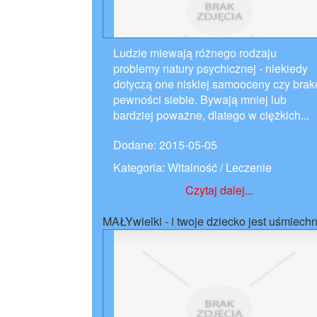
Ludzie miewają różnego rodzaju
problemy natury psychicznej - niekiedy
dotyczą one niskiej samooceny czy brak
pewności siebie. Bywają mniej lub
bardziej poważne, dlatego w ciężkich...
Dodane: 2015-05-05
Kategoria: Witalność / Leczenie
Czytaj dalej...
MAŁYwielki - i twoje dziecko jest uśmiechn