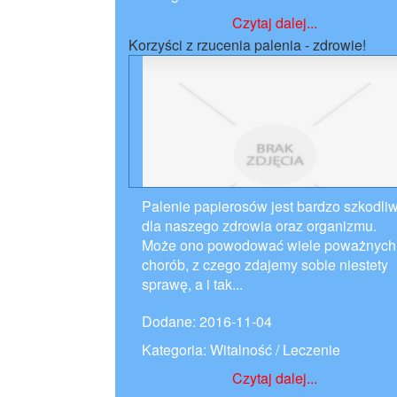
Czytaj dalej...
Korzyści z rzucenia palenia - zdrowie!
Palenie papierosów jest bardzo szkodli
dla naszego zdrowia oraz organizmu.
Może ono powodować wiele poważnych
chorób, z czego zdajemy sobie niestety
sprawę, a i tak...
Dodane: 2016-11-04
Kategoria: Witalność / Leczenie
Czytaj dalej...