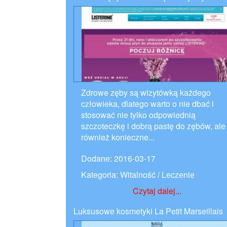
Zdrowe zęby są wizytówką każdego
człowieka, dlatego warto o nie dbać i
stosować nie tylko odpowiednią
szczoteczkę i dobrą pastę do zębów, ale
również konieczne...
Dodane: 2016-03-17
Kategoria: Witalność / Leczenie
Czytaj dalej...
Luksusowe kosmetyki La Petit Marseillais