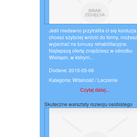
Jeśli niedawno przytrafiła ci się kontuzja 
chcesz szybciej wrócić do formy, możes
wyjechać na turnusy rehabilitacyjne.
Najlepszą ofertę znajdziesz w ośrodku
Wielspin, w którym...
Dodane: 2015-05-06
Kategoria: Witalność / Leczenie
Czytaj dalej...
Skuteczne warsztaty rozwoju osobistego