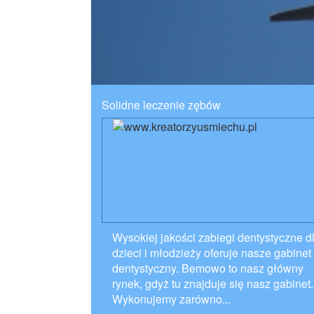
Solidne leczenie zębów
Wysokiej jakości zabiegi dentystyczne d
dzieci i młodzieży oferuje nasze gabinet
dentystyczny. Bemowo to nasz główny
rynek, gdyż tu znajduje się nasz gabinet.
Wykonujemy zarówno...