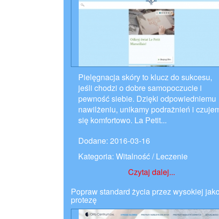
Pielęgnacja skóry to klucz do sukcesu,
jeśli chodzi o dobre samopoczucie i
pewność siebie. Dzięki odpowiedniemu
nawilżeniu, unikamy podrażnień i czuje
się komfortowo. La Petit...
Dodane: 2016-03-16
Kategoria: Witalność / Leczenie
Czytaj dalej...
Popraw standard życia przez wysokiej jako
protezę