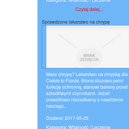
Czytaj dalej...
Sprawdzone lekarstwo na chrypę
Masz chrypę? Lekarstwo na chrypkę dla
Ciebie to Fiorda. Błona śluzowa pełni
funkcję ochronną, stanowi barierę przed
szkodliwymi czynnikami. Jeżeli
prawidłowo niezadbamy o nawilżenie
naszego...
Dodane: 2017-05-25
Kategoria: Witalność / Leczenie