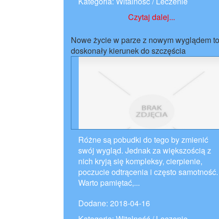
Kategoria: Witalność / Leczenie
Czytaj dalej...
Nowe życie w parze z nowym wyglądem t
doskonały kierunek do szczęścia
Różne są pobudki do tego by zmienić
swój wygląd. Jednak za większością z
nich kryją się kompleksy, cierpienie,
poczucie odtrącenia i często samotność.
Warto pamiętać,...
Dodane: 2018-04-16
Kategoria: Witalność / Leczenie