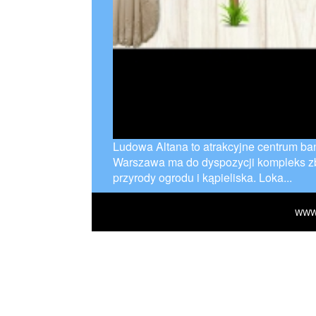
Ludowa Altana to atrakcyjne centrum ban
Warszawa ma do dyspozycji kompleks zb
przyrody ogrodu i kąpieliska. Loka...
WWW