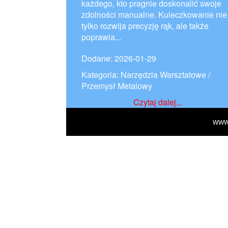
każdego, kto pragnie doskonalić swoje
zdolności manualne. Kuleczkowanie nie
tylko rozwija precyzję rąk, ale także
poprawia...
Dodane: 2026-01-29
Kategoria: Narzędzia Warsztatowe /
Przemysł Metalowy
Czytaj dalej...
WWW