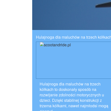
Hulajnoga dla maluchów na trzech kółkac
Hulajnoga dla maluchów na trzech
kółkach to doskonały sposób na
rozwijanie zdolności motorycznych u
dzieci. Dzięki stabilnej konstrukcji z
trzema kółkami, nawet najmłodsi mogą