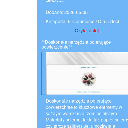
cieszyć...
Dodane: 2026-05-05
Kategoria: E-Commerce / Dla Dzieci
Czytaj dalej...
**Doskonałe narzędzia polerujące
powierzchnie**
Doskonałe narzędzia polerujące
powierzchnie to kluczowe elementy w
każdym warsztacie rzemieślniczym.
Materiały ścierne, takie jak papier ściern
czy tarcze szlifierskie, umożliwiają