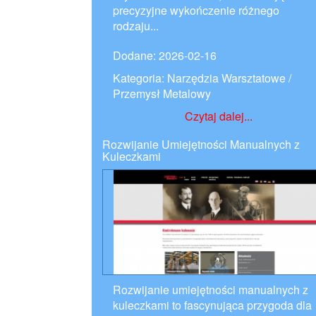
precyzyjne wykończenie różnego
rodzaju...
Dodane: 2026-02-16
Kategoria: Narzędzia Warsztatowe /
Przemysł Metalowy
Czytaj dalej...
Rozwijanie Umiejętności Manualnych z
Kuleczkami
Rozwijanie umiejętności manualnych z
kuleczkami to fascynująca przygoda dla