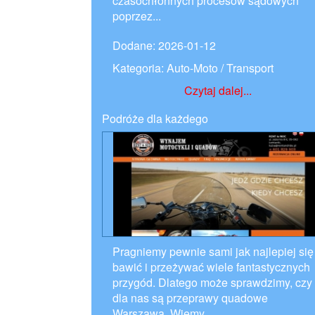
czasochłonnych procesów sądowych
poprzez...
Dodane: 2026-01-12
Kategoria: Auto-Moto / Transport
Czytaj dalej...
Podróże dla każdego
Pragniemy pewnie sami jak najlepiej się
bawić i przeżywać wiele fantastycznych
przygód. Dlatego może sprawdzimy, czy
dla nas są przeprawy quadowe
Warszawa. Wiemy,...