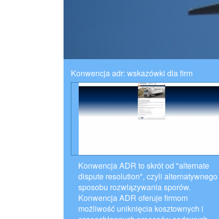
Konwencja adr: wskazówki dla firm
Konwencja ADR to skrót od "alternate
dispute resolution", czyli alternatywnego
sposobu rozwiązywania sporów.
Konwencja ADR oferuje firmom
możliwość uniknięcia kosztownych i