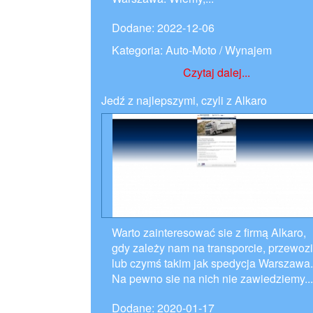
Dodane: 2022-12-06
Kategoria: Auto-Moto / Wynajem
Czytaj dalej...
Jedź z najlepszymi, czyli z Alkaro
Warto zainteresować sie z firmą Alkaro,
gdy zależy nam na transporcie, przewoz
lub czymś takim jak spedycja Warszawa.
Na pewno sie na nich nie zawiedziemy...
Dodane: 2020-01-17