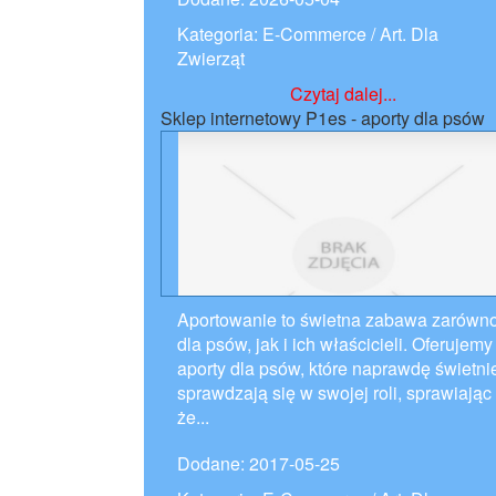
Kategoria: E-Commerce / Art. Dla
Zwierząt
Czytaj dalej...
Sklep internetowy P1es - aporty dla psów
Aportowanie to świetna zabawa zarówn
dla psów, jak i ich właścicieli. Oferujemy
aporty dla psów, które naprawdę świetni
sprawdzają się w swojej roli, sprawiając
że...
Dodane: 2017-05-25