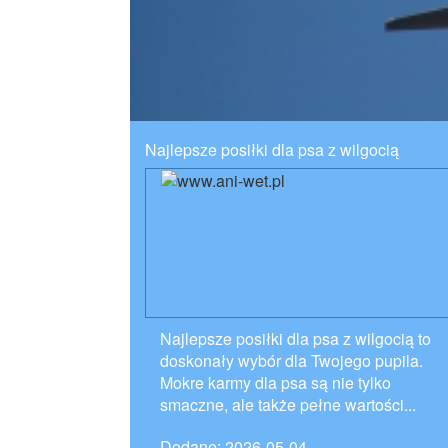
Najlepsze posiłki dla psa z wilgocią
Najlepsze posiłki dla psa z wilgocią to
doskonały wybór dla Twojego pupila.
Mokre karmy dla psa są nie tylko
smaczne, ale także pełne wartości...
Dodane: 2026-05-04