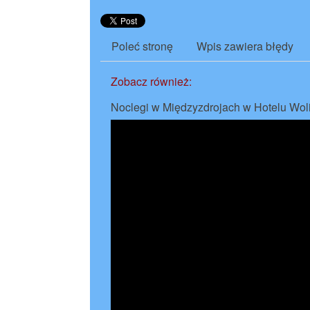
Poleć stronę
Wpis zawiera błędy
Zobacz również:
Noclegi w Międzyzdrojach w Hotelu Wol