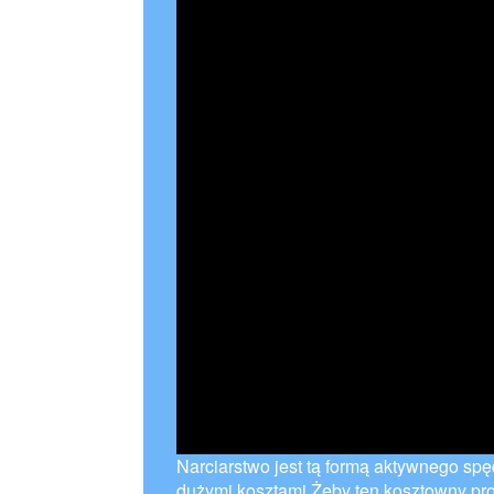
Narciarstwo jest tą formą aktywnego spę
dużymi kosztami.Żeby ten kosztowny p