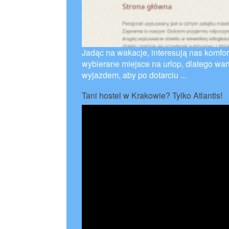
Jadąc na wakacje, interesują nas komfo
wybierane miejsce na urlop, dlatego wart
wyjazdem, aby po dotarciu ...
Tani hostel w Krakowie? Tylko Atlantis!