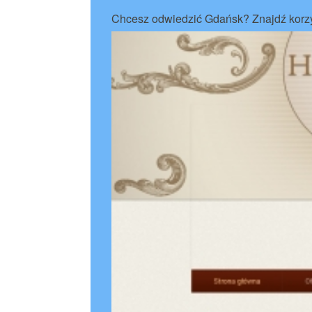
Chcesz odwiedzić Gdańsk? Znajdź korzy