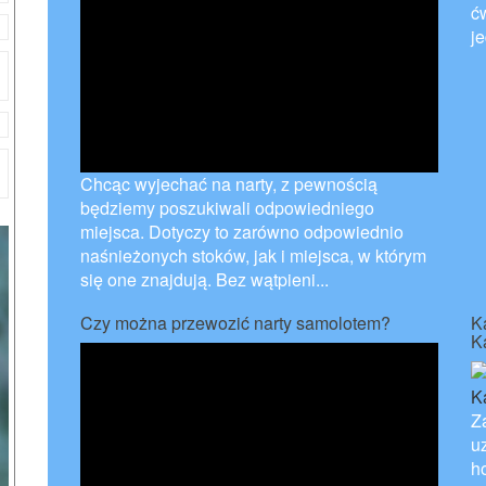
ć
j
Chcąc wyjechać na narty, z pewnością
będziemy poszukiwali odpowiedniego
miejsca. Dotyczy to zarówno odpowiednio
naśnieżonych stoków, jak i miejsca, w którym
się one znajdują. Bez wątpieni...
Czy można przewozić narty samolotem?
K
K
Z
u
h