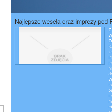
Najlepsze wesela oraz imprezy pod
Z
W
Z
K
z
i
j
n
d
W
t
b
i
m
r