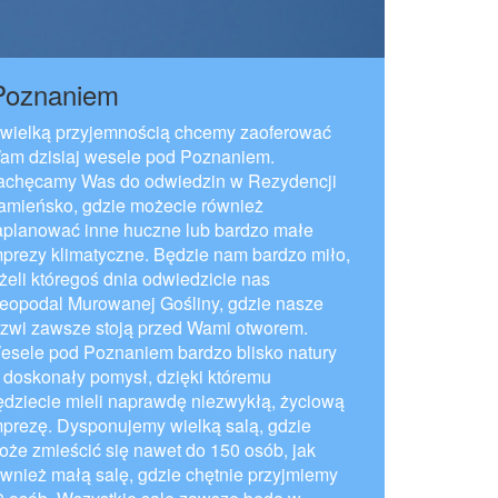
 Poznaniem
 wielką przyjemnością chcemy zaoferować
am dzisiaj wesele pod Poznaniem.
achęcamy Was do odwiedzin w Rezydencji
amieńsko, gdzie możecie również
aplanować inne huczne lub bardzo małe
mprezy klimatyczne. Będzie nam bardzo miło,
eżeli któregoś dnia odwiedzicie nas
ieopodal Murowanej Gośliny, gdzie nasze
rzwi zawsze stoją przed Wami otworem.
esele pod Poznaniem bardzo blisko natury
o doskonały pomysł, dzięki któremu
ędziecie mieli naprawdę niezwykłą, życiową
mprezę. Dysponujemy wielką salą, gdzie
oże zmieścić się nawet do 150 osób, jak
ównież małą salę, gdzie chętnie przyjmiemy