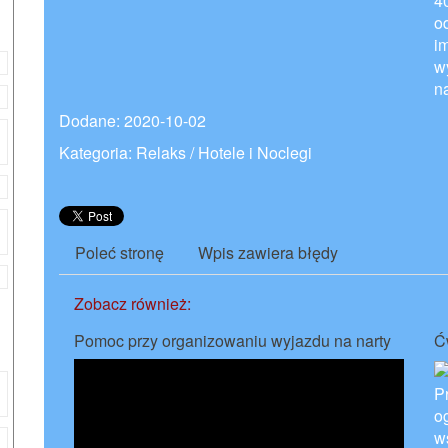
4
o
i
w
n
Dodane: 2020-10-02
Kategoria: Relaks / Hotele i Noclegi
Poleć stronę
Wpis zawiera błędy
Zobacz również:
Pomoc przy organizowaniu wyjazdu na narty
Ć
P
o
ws