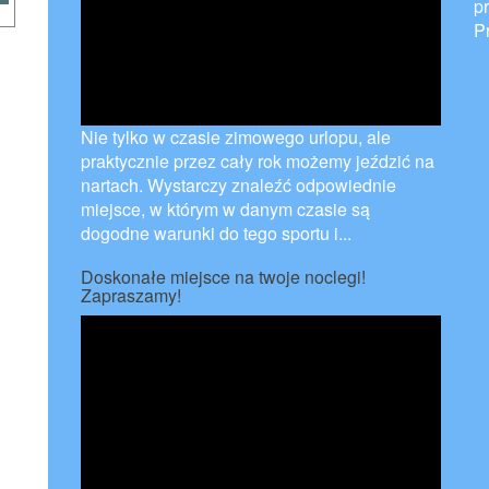
p
P
Nie tylko w czasie zimowego urlopu, ale
praktycznie przez cały rok możemy jeździć na
nartach. Wystarczy znaleźć odpowiednie
miejsce, w którym w danym czasie są
dogodne warunki do tego sportu i...
Doskonałe miejsce na twoje noclegi!
Zapraszamy!