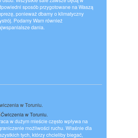
0 osób. Wszystkie sale zawsze będą w
dpowiedni sposób przygotowane na Waszą
mprezę, ponieważ dbamy o klimatyczny
ystrój. Podamy Wam również
ajwspanialsze dania.
wiczenia w Toruniu.
raca w dużym mieście często wpływa na
graniczenie możliwości ruchu. Właśnie dla
zystkich tych, którzy chcieliby biegać,