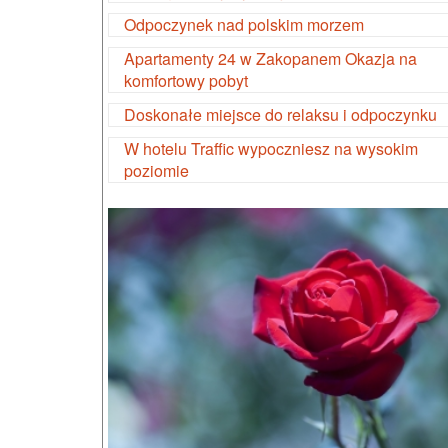
Odpoczynek nad polskim morzem
Apartamenty 24 w Zakopanem Okazja na
komfortowy pobyt
Doskonałe miejsce do relaksu i odpoczynku
W hotelu Traffic wypoczniesz na wysokim
poziomie