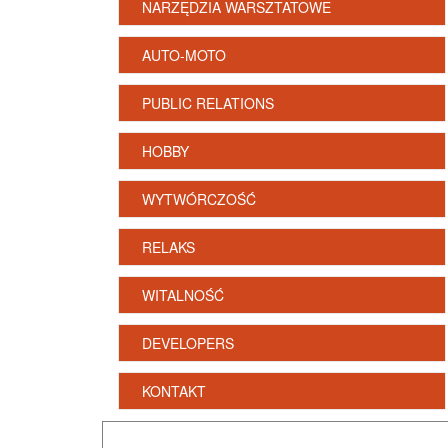
NARZĘDZIA WARSZTATOWE
AUTO-MOTO
PUBLIC RELATIONS
HOBBY
WYTWÓRCZOŚĆ
RELAKS
WITALNOŚĆ
DEVELOPERS
KONTAKT