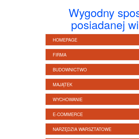
Wygodny spos
posiadanej wi
HOMEPAGE
FIRMA
BUDOWNICTWO
MAJĄTEK
WYCHOWANIE
E-COMMERCE
NARZĘDZIA WARSZTATOWE