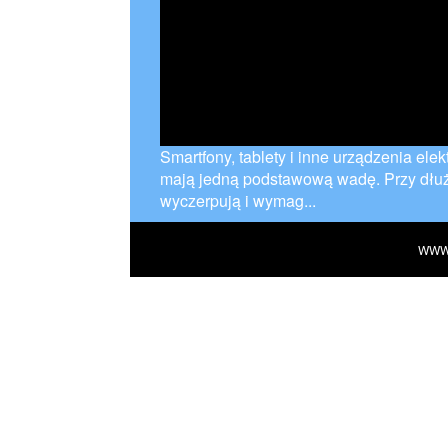
Smartfony, tablety i inne urządzenia elek
mają jedną podstawową wadę. Przy dłuż
wyczerpują i wymag...
WWW