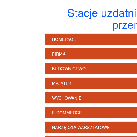
Stacje uzdatn
prze
HOMEPAGE
FIRMA
BUDOWNICTWO
MAJĄTEK
WYCHOWANIE
E-COMMERCE
NARZĘDZIA WARSZTATOWE