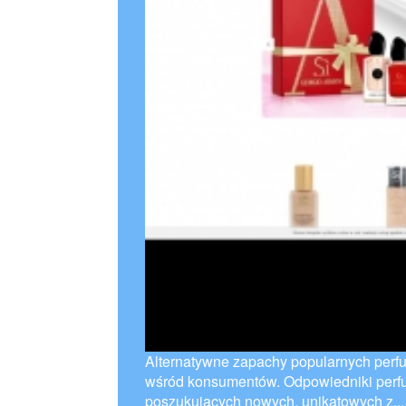
Alternatywne zapachy popularnych perf
wśród konsumentów. Odpowiedniki perfu
poszukujących nowych, unikatowych z...