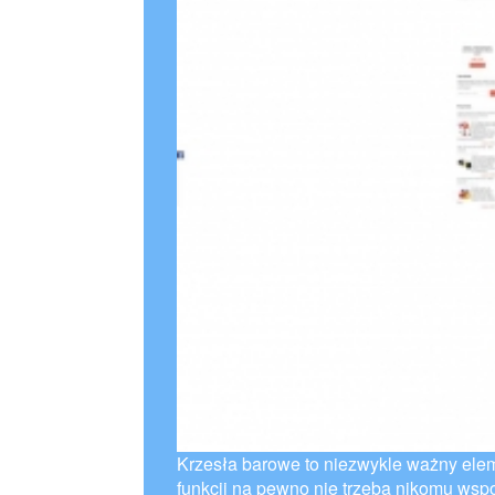
Krzesła barowe to niezwykle ważny ele
funkcji na pewno nie trzeba nikomu wsp