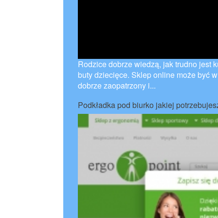
Rodzice dobrze wiedzą, jak trudno jest 
buty dziecięce. Sklep online może być 
dobrze zaopatrzony i...
Podkładka pod biurko jakiej potrzebujes