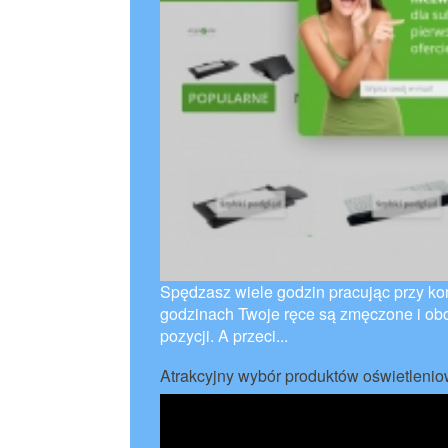
Spędzasz wiele godzin pracując przy kom
godzinach Twoje ręce są zmęczone i obo
pozycji. A przeci...
Atrakcyjny wybór produktów oświetleni