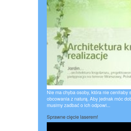
Nie ma chyba osoby, która nie ceniłaby
obcowania z naturą. Aby jednak móc dob
musimy zadbać o ich odpowi...
Sprawne cięcie laserem!