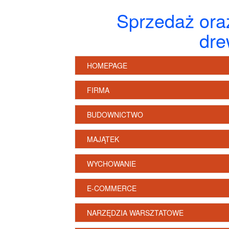
Sprzedaż ora
dre
HOMEPAGE
FIRMA
BUDOWNICTWO
MAJĄTEK
WYCHOWANIE
E-COMMERCE
NARZĘDZIA WARSZTATOWE