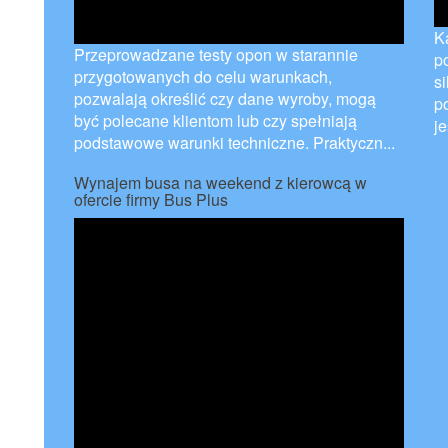
K
Przeprowadzane testy opon w starannie
p
przygotowanych do celu warunkach,
s
pozwalają określić czy dane wyroby, mogą
p
być polecane klientom lub czy spełniają
je
podstawowe warunki techniczne. Praktyczn...
Wynajem busa na weekend z kierowcą w
ofercie firmy Bus Plus