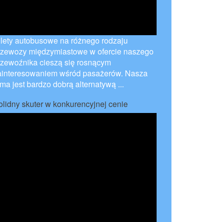
ilety autobusowe na różnego rodzaju
rzewozy międzymiastowe w ofercie naszego
rzewoźnika cieszą się rosnącym
ainteresowaniem wśród pasażerów. Nasza
rma jest bardzo dobrą alternatywą ...
olidny skuter w konkurencyjnej cenie