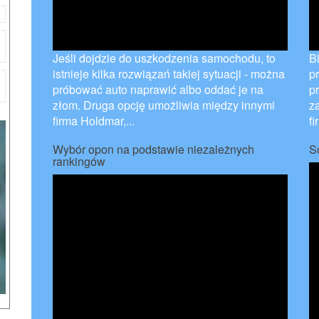
Jeśli dojdzie do uszkodzenia samochodu, to
B
istnieje kilka rozwiązań takiej sytuacji - można
p
próbować auto naprawić albo oddać je na
p
złom. Druga opcję umożliwia między innymi
z
firma Holdmar,...
fi
Wybór opon na podstawie niezależnych
S
rankingów