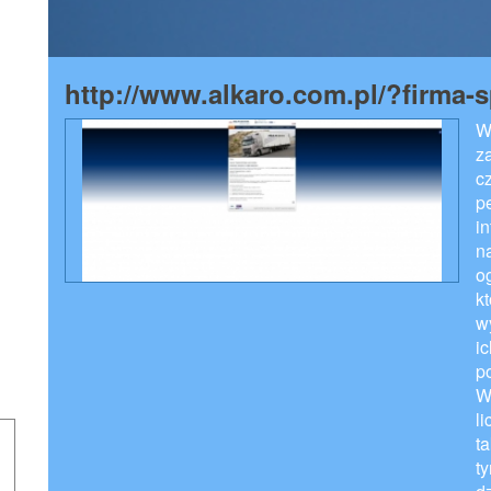
http://www.alkaro.com.pl/?firma
W
z
c
p
i
na
o
k
w
i
p
W
l
t
t