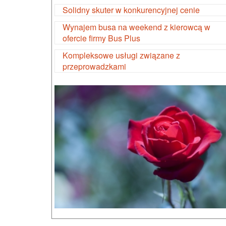
Solidny skuter w konkurencyjnej cenie
Wynajem busa na weekend z kierowcą w
ofercie firmy Bus Plus
Kompleksowe usługi związane z
przeprowadzkami