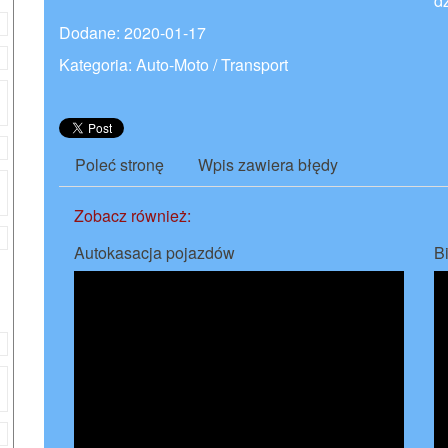
dz
Dodane: 2020-01-17
Kategoria: Auto-Moto / Transport
Poleć stronę
Wpis zawiera błędy
Zobacz również:
Autokasacja pojazdów
Bi