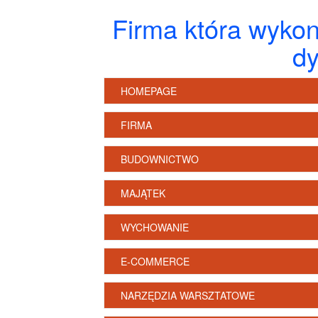
Firma która wykon
d
HOMEPAGE
FIRMA
BUDOWNICTWO
MAJĄTEK
WYCHOWANIE
E-COMMERCE
NARZĘDZIA WARSZTATOWE