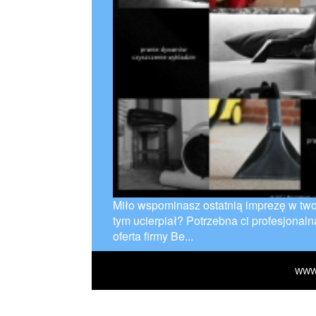
Miło wspominasz ostatnią imprezę w two
tym ucierpiał? Potrzebna ci profesjonal
oferta firmy Be...
WWW