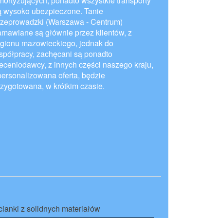
mortyzujących, ponadto wszystkie transporty
ą wysoko ubezpieczone. Tanie
rzeprowadzki (Warszawa - Centrum)
amawiane są głównie przez klientów, z
egionu mazowieckiego, jednak do
spółpracy, zachęcani są ponadto
leceniodawcy, z innych części naszego kraju,
personalizowana oferta, będzie
rzygotowana, w krótkim czasie.
cianki z solidnych materiałów