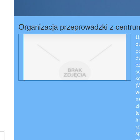
Organizacja przeprowadzki z centrum
U
d
p
d
c
se
k
(
w
n
z
te
i
r
s