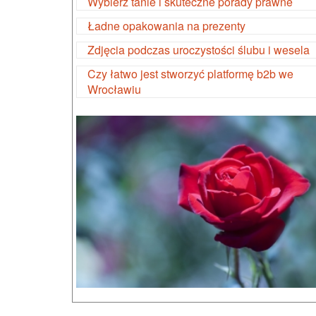
Wybierz tanie i skuteczne porady prawne
Ładne opakowania na prezenty
Zdjęcia podczas uroczystości ślubu i wesela
Czy łatwo jest stworzyć platformę b2b we
Wrocławiu