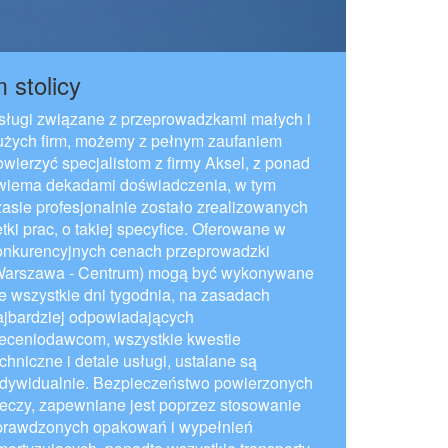
 stolicy
sługi związane z przeprowadzkami małych i
użych firm, możemy z pełnym zaufaniem
owierzyć specjalistom z firmy Aksel, z ponad
wiema dekadami doświadczenia, w tym
zasie profesjonalnie zostało zrealizowanych
tki prac, o takiej specyfice. Oferowane w
onkurencyjnych cenach przeprowadzki
Warszawa - Centrum) mogą być wykonywane
e wszystkie dni tygodnia, na zasadach
ajbardziej odpowiadających
leceniodawcom, wszystkie kwestie
chniczne i detale usługi, ustalane są
ndywidualnie. Bezpieczeństwo powierzonych
zeczy, zapewniane jest poprzez stosowanie
prawdzonych opakowań i wypełnień