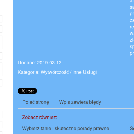
a
s
p
z
r
w
z
s
p
Dodane: 2019-03-13
Kategoria: Wytwórczość / Inne Usługi
Poleć stronę
Wpis zawiera błędy
Zobacz również:
Wybierz tanie i skuteczne porady prawne
Ś