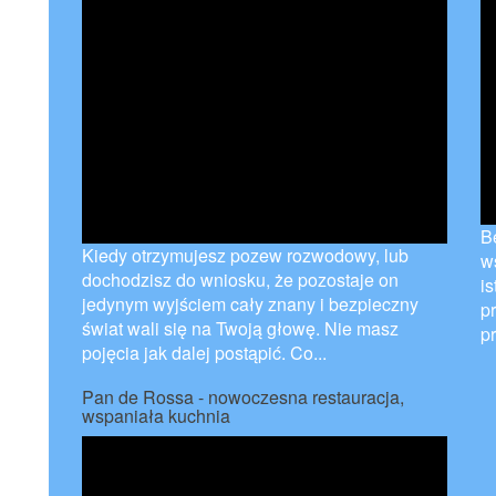
Be
Kiedy otrzymujesz pozew rozwodowy, lub
w
dochodzisz do wniosku, że pozostaje on
is
jedynym wyjściem cały znany i bezpieczny
p
świat wali się na Twoją głowę. Nie masz
p
pojęcia jak dalej postąpić. Co...
Pan de Rossa - nowoczesna restauracja,
wspaniała kuchnia