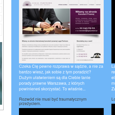
Czeka Cię pewne rozprawa w sądzie, a nie za
La
bardzo wiesz, jak sobie z tym poradzić?
r
Dużym ułatwieniem są dla Ciebie tanie
e
porady prawne Warszawa, z których
m
powinieneś skorzystać. To właśnie...
Z
Rozwód nie musi być traumatycznym
L
przeżyciem.