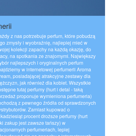
erii
ażdy z nas potrzebuje perfum, które pobudzą
ego zmysły i wyobraźnię, najlepiej mieć w
wojej kolekcji zapachy na każdą okazję, do
racy, na spotkania ze znajomymi. Największy
ybór najlepszych i oryginalnych perfum
najdziemy w internetowej perfumerii Aroma
ream, posiadającej atrakcyjne zestawy dla
ężczyzn, jak również dla kobiet. Wszystkie
stępne tutaj perfumy (hurt i detal - taką
przedaż proponuje wymieniona perfumeria)
ochodzą z pewnego źródła od sprawdzonych
ystrybutorów. Zamiast kupować o
ilkadziesiąt procent droższe perfumy (hurt
aki zakup jest zawsze tańszy) w
tacjonarnych perfumeriach, lepiej