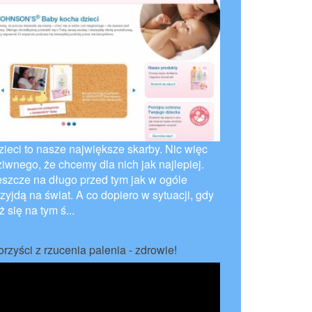
zieci to nasze największe skarby. Nic więc
ziwnego, że chcemy dla nich jak najlepiej.
eszcze na długo przed tym jak w ogóle
zyjdą na świat. A co dopiero w sytuacji, gdy
ż się na tym ś...
orzyści z rzucenia palenia - zdrowie!