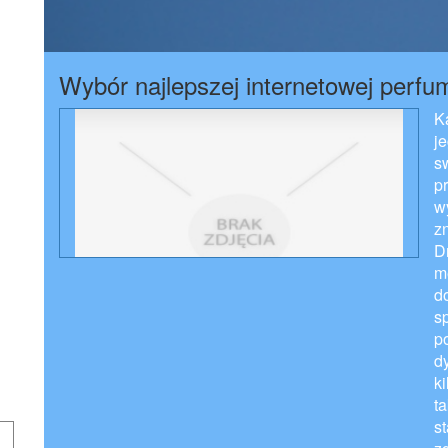
Wybór najlepszej internetowej perfum
K
j
s
p
w
z
D
m
do
s
p
d
k
t
s