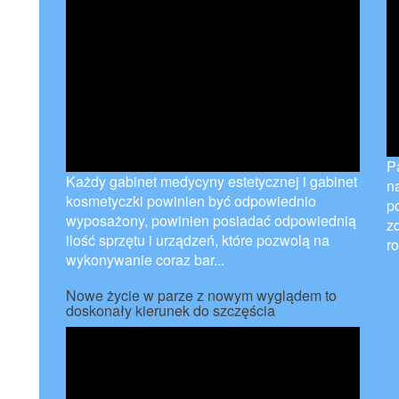
P
Każdy gabinet medycyny estetycznej i gabinet
n
kosmetyczki powinien być odpowiednio
p
wyposażony, powinien posiadać odpowiednią
zd
ilość sprzętu i urządzeń, które pozwolą na
ro
wykonywanie coraz bar...
Nowe życie w parze z nowym wyglądem to
doskonały kierunek do szczęścia