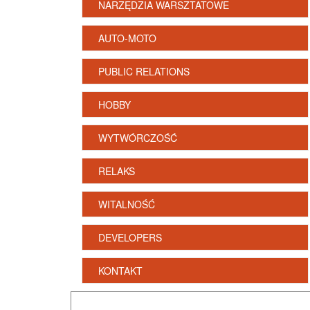
NARZĘDZIA WARSZTATOWE
AUTO-MOTO
PUBLIC RELATIONS
HOBBY
WYTWÓRCZOŚĆ
RELAKS
WITALNOŚĆ
DEVELOPERS
KONTAKT