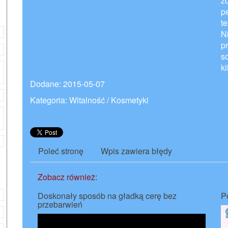
z
p
te
N
p
s
ki
Dodane: 2015-05-07
Kategoria: Witalność / Kosmetyki
Poleć stronę
Wpis zawiera błędy
Zobacz również:
Doskonały sposób na gładką cerę bez
P
przebarwień