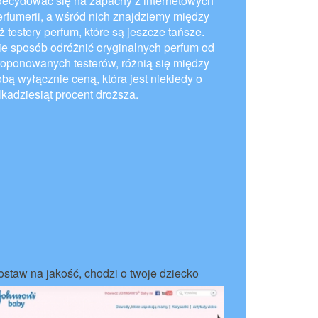
decydować się na zapachy z internetowych
erfumerii, a wśród nich znajdziemy między
ż testery perfum, które są jeszcze tańsze.
ie sposób odróżnić oryginalnych perfum od
roponowanych testerów, różnią się między
obą wyłącznie ceną, która jest niekiedy o
lkadziesiąt procent droższa.
ostaw na jakość, chodzi o twoje dziecko