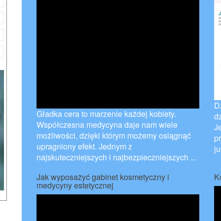
D
Gładka cera to marzenie każdej kobiety.
d
Współczesna medycyna daje nam wiele
J
możliwości, dzięki którym możemy osiągnąć
pr
upragniony efekt. Jednym z
ju
najskuteczniejszych i najbezpieczniejszych ...
Jak wyposażyć gabinet kosmetyczny i
K
medycyny estetycznej