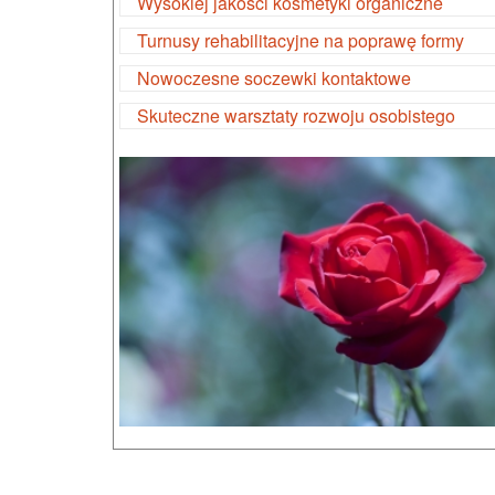
Wysokiej jakości kosmetyki organiczne
Turnusy rehabilitacyjne na poprawę formy
Nowoczesne soczewki kontaktowe
Skuteczne warsztaty rozwoju osobistego