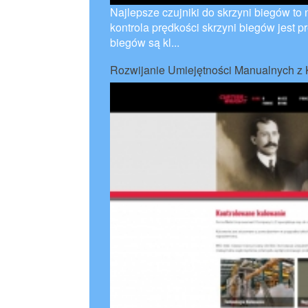
Najlepsze czujniki do skrzyni biegów to
kontrola prędkości skrzyni biegów jest p
biegów są kl...
Rozwijanie Umiejętności Manualnych z