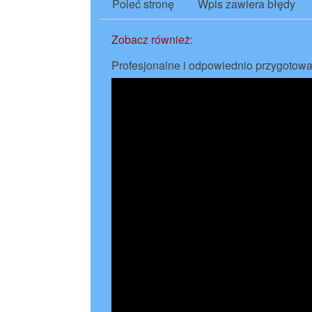
Poleć stronę
Wpis zawiera błędy
Zobacz również:
Profesjonalne i odpowiednio przygotow