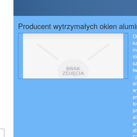
Producent wytrzymałych okien alum
O
k
m
r
sz
t
- 
a
w
p
t
p
a
wy
d