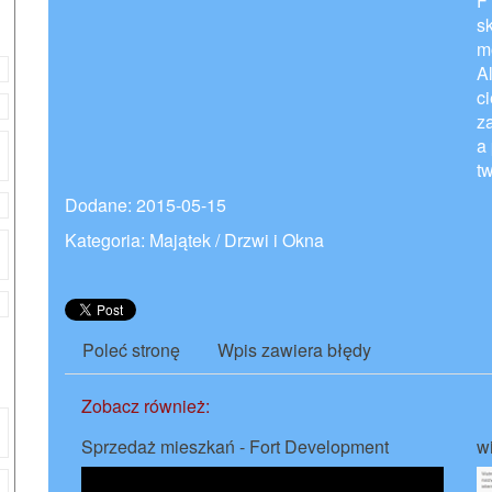
F
s
m
A
c
z
a 
t
Dodane: 2015-05-15
Kategoria: Majątek / Drzwi i Okna
Poleć stronę
Wpis zawiera błędy
Zobacz również:
Sprzedaż mieszkań - Fort Development
w