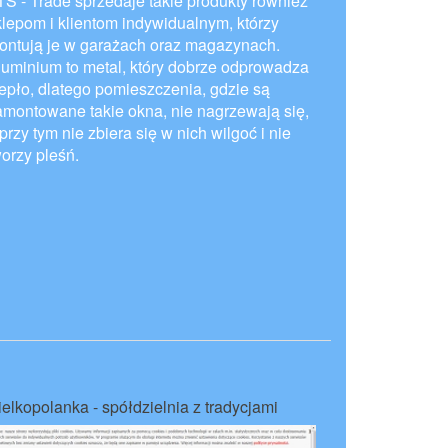
TS - Trade sprzedaje takie produkty również
klepom i klientom indywidualnym, którzy
ontują je w garażach oraz magazynach.
luminium to metal, który dobrze odprowadza
iepło, dlatego pomieszczenia, gdzie są
amontowane takie okna, nie nagrzewają się,
przy tym nie zbiera się w nich wilgoć i nie
worzy pleśń.
ielkopolanka - spółdzielnia z tradycjami