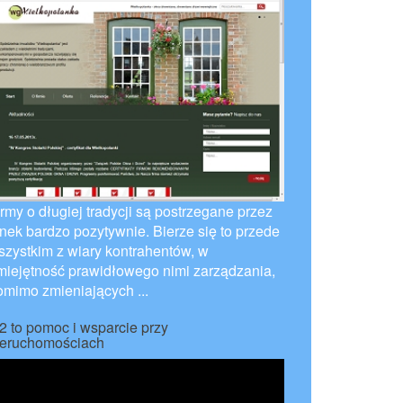
irmy o długiej tradycji są postrzegane przez
ynek bardzo pozytywnie. Bierze się to przede
szystkim z wiary kontrahentów, w
miejętność prawidłowego nimi zarządzania,
omimo zmieniających ...
2 to pomoc i wsparcie przy
ieruchomościach