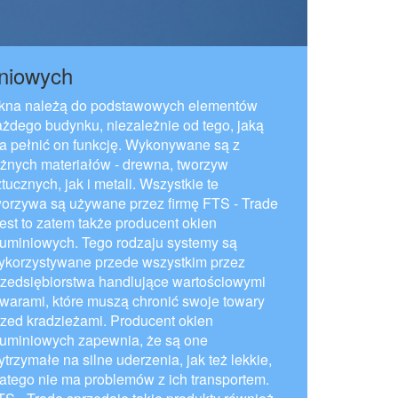
iniowych
kna należą do podstawowych elementów
ażdego budynku, niezależnie od tego, jaką
a pełnić on funkcję. Wykonywane są z
óżnych materiałów - drewna, tworzyw
tucznych, jak i metali. Wszystkie te
worzywa są używane przez firmę FTS - Trade
jest to zatem także producent okien
luminiowych. Tego rodzaju systemy są
ykorzystywane przede wszystkim przez
rzedsiębiorstwa handlujące wartościowymi
owarami, które muszą chronić swoje towary
rzed kradzieżami. Producent okien
luminiowych zapewnia, że są one
trzymałe na silne uderzenia, jak też lekkie,
latego nie ma problemów z ich transportem.