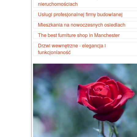
nieruchomościach
Usługi profesjonalnej firmy budowlanej
Mieszkania na nowoczesnych osiedlach
The best furniture shop in Manchester
Drzwi wewnętrzne - elegancja i
funkcjonlaność