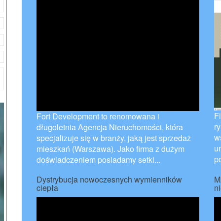
F
Fort Development to renomowana i
r
długoletnia Agencja Nieruchomości, która
w
specjalizuje się w branży, jaką jest sprzedaż
u
mieszkań (Warszawa). Jako firma z dużym
p
doświadczeniem posiadamy setki...
Dystrybucja nowoczesnych wymienników
M
ciepła
n