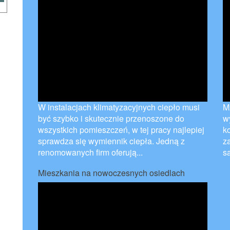
W instalacjach klimatyzacyjnych ciepło musi
M
być szybko i skutecznie przenoszone do
w
wszystkich pomieszczeń, w tej pracy najlepiej
k
sprawdza się wymiennik ciepła. Jedną z
z
renomowanych firm oferują...
sa
Mieszkania na nowoczesnych osiedlach