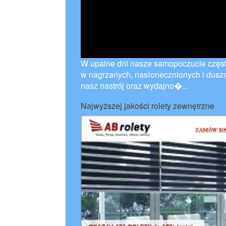
W upalne dni nasze samopoczucie częst
w nagrzanych, nasłonecznionych i dusz
nasz nastrój oraz wydajno�...
Najwyższej jakości rolety zewnętrzne