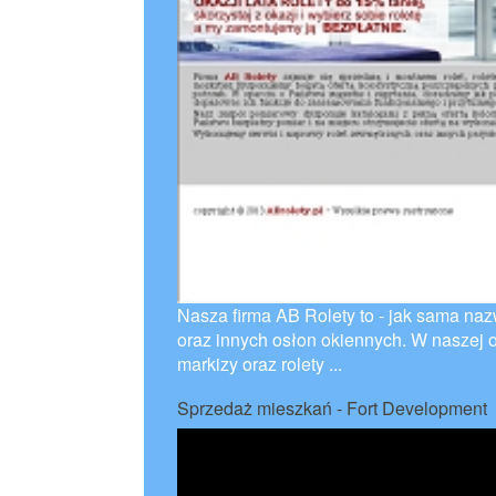
Nasza firma AB Rolety to - jak sama naz
oraz innych osłon okiennych. W naszej of
markizy oraz rolety ...
Sprzedaż mieszkań - Fort Development