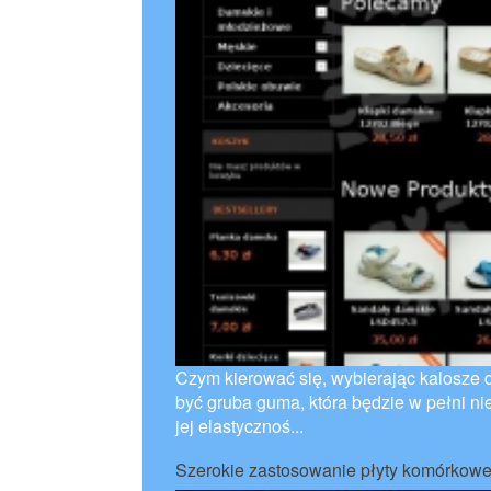
Czym kierować się, wybierając kalosze 
być gruba guma, która będzie w pełni 
jej elastycznoś...
Szerokie zastosowanie płyty komórkowe