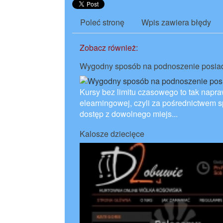
Poleć stronę
Wpis zawiera błędy
Zobacz również:
Wygodny sposób na podnoszenie posiada
Kursy bez limitu czasowego to tak napra
elearningowej, czyli za pośrednictwem sp
dostęp z dowolnego miejs...
Kalosze dziecięce