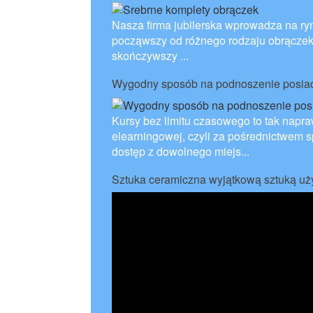
Nasza firma jubilerska wprowadza na ryn
począwszy od różnego rodzaju obrączek i
skończywszy ...
Wygodny sposób na podnoszenie posiada
Kursy bez limitu czasowego to tak napra
elearningowej, czyli za pośrednictwem sp
dostęp z dowolnego miejs...
Sztuka ceramiczna wyjątkową sztuką u