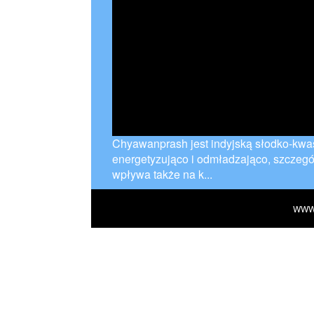
Chyawanprash jest indyjską słodko-kwa
energetyzująco i odmładzająco, szczegó
wpływa także na k...
WWW