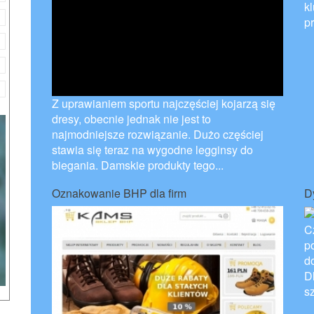
k
pr
Z uprawianiem sportu najczęściej kojarzą się
dresy, obecnie jednak nie jest to
najmodniejsze rozwiązanie. Dużo częściej
stawia się teraz na wygodne legginsy do
biegania. Damskie produkty tego...
Oznakowanie BHP dla firm
D
C
p
d
D
s