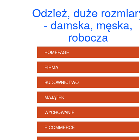
Odzież, duże rozmiar
- damska, męska,
robocza
HOMEPAGE
FIRMA
BUDOWNICTWO
MAJĄTEK
WYCHOWANIE
E-COMMERCE