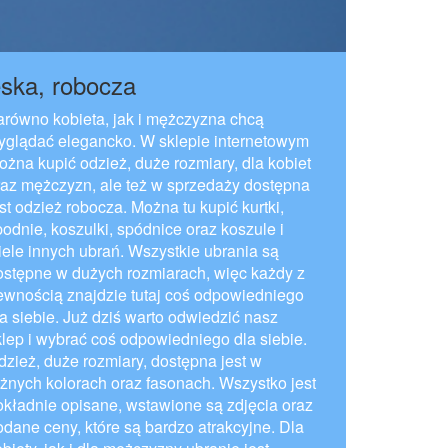
ska, robocza
arówno kobieta, jak i mężczyzna chcą
yglądać elegancko. W sklepie internetowym
ożna kupić odzież, duże rozmiary, dla kobiet
raz mężczyzn, ale też w sprzedaży dostępna
st odzież robocza. Można tu kupić kurtki,
podnie, koszulki, spódnice oraz koszule i
iele innych ubrań. Wszystkie ubrania są
ostępne w dużych rozmiarach, więc każdy z
ewnością znajdzie tutaj coś odpowiedniego
la siebie. Już dziś warto odwiedzić nasz
klep i wybrać coś odpowiedniego dla siebie.
dzież, duże rozmiary, dostępna jest w
óżnych kolorach oraz fasonach. Wszystko jest
okładnie opisane, wstawione są zdjęcia oraz
odane ceny, które są bardzo atrakcyjne. Dla