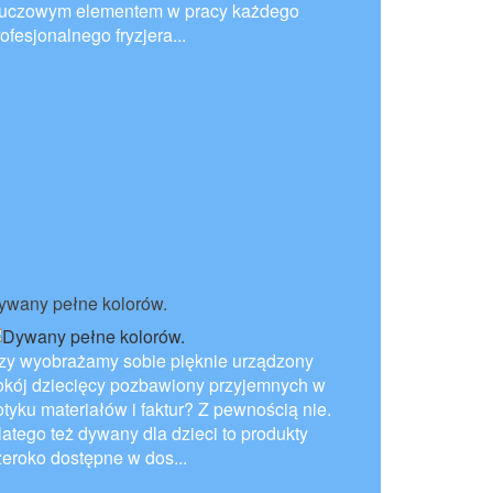
luczowym elementem w pracy każdego
ofesjonalnego fryzjera...
ywany pełne kolorów.
zy wyobrażamy sobie pięknie urządzony
okój dziecięcy pozbawiony przyjemnych w
otyku materiałów i faktur? Z pewnością nie.
latego też dywany dla dzieci to produkty
zeroko dostępne w dos...