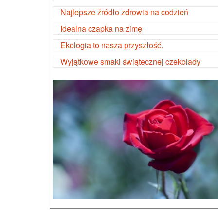
Najlepsze źródło zdrowia na codzień
Idealna czapka na zimę
Ekologia to nasza przyszłość.
Wyjątkowe smaki świątecznej czekolady