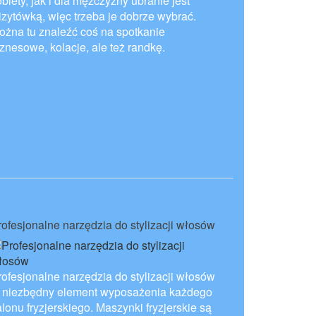
biety, jak i dla mężczyzny ubranie jest
izytówką, więc trzeba je dobrze wybrać.
ożna tu znaleźć coś na spotkanie
iznesowe, kolacje, ale też randkę.
rofesjonalne narzędzia do stylizacji włosów
rofesjonalne narzędzia do stylizacji włosów
o niezbędny element wyposażenia każdego
lonu fryzjerskiego. Maszynki fryzjerskie są