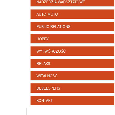
NARZĘDZIA WARSZTATOWE
AUTO-MOTO
PUBLIC RELATIONS
HOBBY
WYTWÓRCZOŚĆ
RELAKS
WITALNOŚĆ
DEVELOPERS
KONTAKT