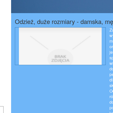
Odzież, duże rozmiary - damska, mę
Z
w
m
o
je
s
w
d
p
d
s
O
r
d
p