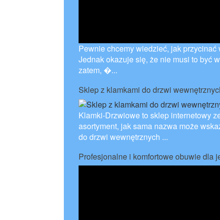
Pewnie chcemy wiedzieć, jak przycinać 
Jednak okazuje się, że nie musi to być wc
zatem, �...
Sklep z klamkami do drzwi wewnętrznyc
Klamki-Drzwiowe to sklep internetowy ze
asortyment, jak sama nazwa może wskazy
do drzwi wewnętrznych ...
Profesjonalne i komfortowe obuwie dla 