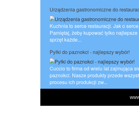
Urządzenia gastronomiczne do restaurac
Kuchnia to serce restauracji. Jak o serc
Pamiętaj, żeby kupować tylko najlepsze 
sprzęt każde...
Pyłki do paznokci - najlepszy wybór!
Cuccio to firma od wielu lat zajmując
paznokci. Nasze produkty przede wszys
procesu ich produkcji zw...
WWW