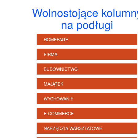
Wolnostojące kolumn
na podługi
HOMEPAGE
FIRMA
BUDOWNICTWO
MAJĄTEK
WYCHOWANIE
E-COMMERCE
NARZĘDZIA WARSZTATOWE