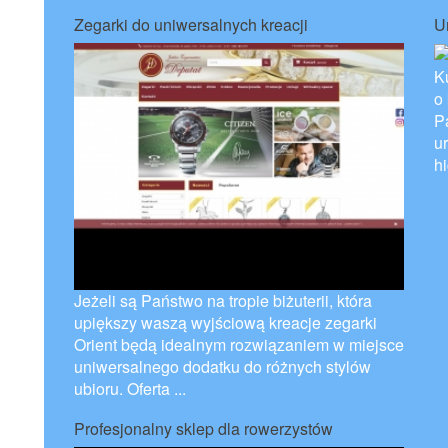
Zegarki do uniwersalnych kreacji
U
Ku
o
P
u
hi
Jeżeli są Państwo na tropie biżuterii, która
upiększy waszą wyjściową kreacje zegarki
Orient będą idealnym rozwiązaniem w miejsce
uniwersalnego dodatku do różnych stylów
ubioru. Oferta ...
Profesjonalny sklep dla rowerzystów