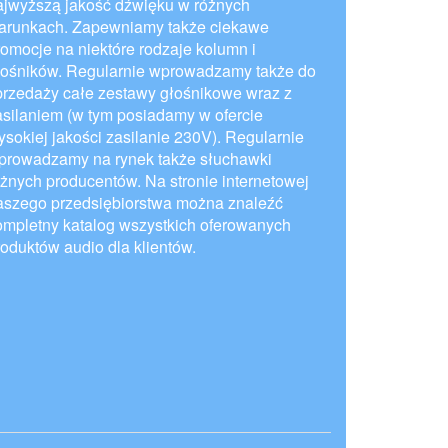
ajwyższą jakość dźwięku w różnych
arunkach. Zapewniamy także ciekawe
romocje na niektóre rodzaje kolumn i
łośników. Regularnie wprowadzamy także do
przedaży całe zestawy głośnikowe wraz z
asilaniem (w tym posiadamy w ofercie
ysokiej jakości zasilanie 230V). Regularnie
prowadzamy na rynek także słuchawki
óżnych producentów. Na stronie internetowej
aszego przedsiębiorstwa można znaleźć
ompletny katalog wszystkich oferowanych
roduktów audio dla klientów.