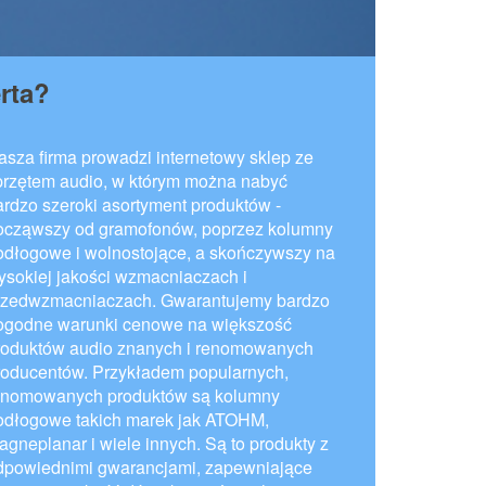
rta?
asza firma prowadzi internetowy sklep ze
przętem audio, w którym można nabyć
ardzo szeroki asortyment produktów -
ocząwszy od gramofonów, poprzez kolumny
odłogowe i wolnostojące, a skończywszy na
ysokiej jakości wzmacniaczach i
rzedwzmacniaczach. Gwarantujemy bardzo
ogodne warunki cenowe na większość
roduktów audio znanych i renomowanych
roducentów. Przykładem popularnych,
enomowanych produktów są kolumny
odłogowe takich marek jak ATOHM,
agneplanar i wiele innych. Są to produkty z
dpowiednimi gwarancjami, zapewniające