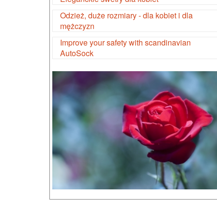
Odzież, duże rozmiary - dla kobiet i dla
mężczyzn
Improve your safety with scandinavian
AutoSock