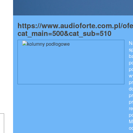
https://www.audioforte.com.pl/ofe
cat_main=500&cat_sub=510
N
s
b
p
p
w
p
d
p
p
r
p
M
o