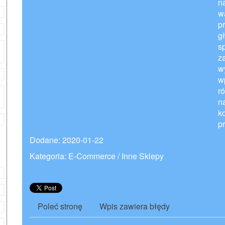
n
w
p
g
s
z
w
w
r
n
k
p
Dodane: 2020-01-22
Kategoria: E-Commerce / Inne Sklepy
Poleć stronę
Wpis zawiera błędy