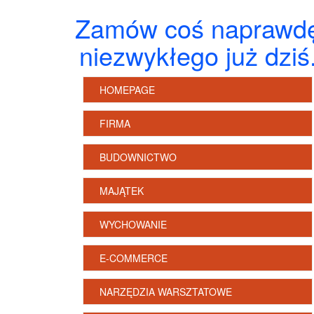
Zamów coś naprawd
niezwykłego już dziś
HOMEPAGE
FIRMA
BUDOWNICTWO
MAJĄTEK
WYCHOWANIE
E-COMMERCE
NARZĘDZIA WARSZTATOWE