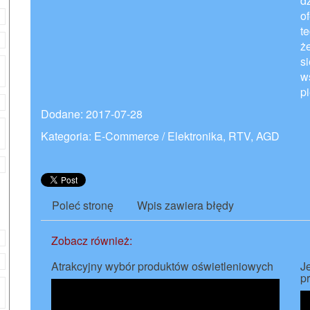
d
o
t
ż
s
w
p
Dodane: 2017-07-28
Kategoria: E-Commerce / Elektronika, RTV, AGD
Poleć stronę
Wpis zawiera błędy
Zobacz również:
Atrakcyjny wybór produktów oświetleniowych
J
p